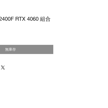
400F RTX 4060 組合
價
格
無庫存