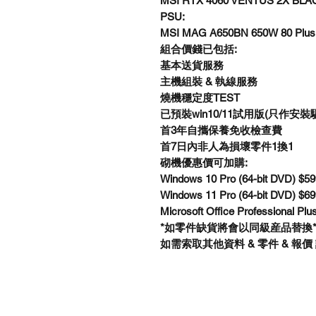
MSI RTX 4060 VENTUS 2X BLA
PSU:
MSI MAG A650BN 650W 80 Plus
組合價錢已包括:
基本送貨服務
主機組裝 & 執線服務
燒機穩定度TEST
已預裝win10/11試用版(只作安
首3年自攜保養免收檢查費
首7日內非人為損壞零件1換1
砌機優惠價可加購:
Windows 10 Pro (64-bit DVD) $
Windows 11 Pro (64-bit DVD) $
Microsoft Office Professional Pl
*如零件缺貨將會以同級産品替換
如需索取其他資料 & 零件 & 報價 