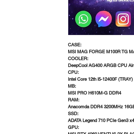
CASE:
MSI MAG FORGE M100R TG MA
COOLER:
DeepCool AG400 ARGB CPU Air 
CPU:
Intel Core 12th i5-12400F (TRAY)
MB:
MSI PRO H610M-G DDR4
RAM:
Anacomda DDR4 3200MHz 16G
SSD:
ADATA Legend 710 PCIe Gen3 x
GPU: